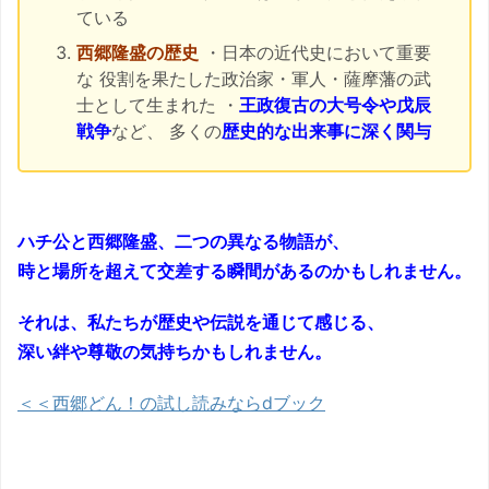
ている
西郷隆盛の歴史
・日本の近代史において重要
な 役割を果たした政治家・軍人・薩摩藩の武
士として生まれた ・
王政復古の大号令や戊辰
戦争
など、 多くの
歴史的な出来事に深く関与
ハチ公と西郷隆盛、二つの異なる物語が、
時と場所を超えて交差する瞬間があるのかもしれません。
それは、私たちが歴史や伝説を通じて感じる、
深い絆や尊敬の気持ちかもしれません。
＜＜西郷どん！の試し読みならdブック