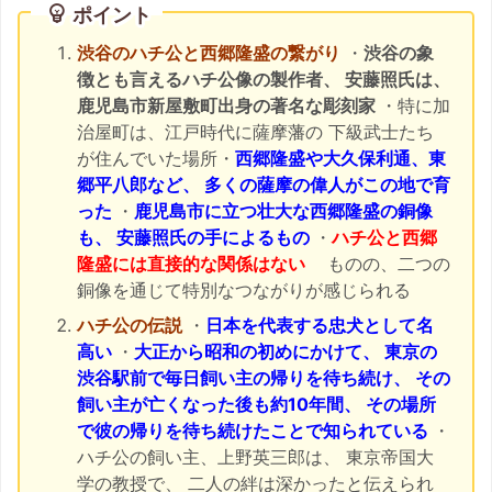
ポイント
渋谷のハチ公と西郷隆盛の繋がり
・
渋谷の象
徴とも言えるハチ公像の製作者、 安藤照氏は、
鹿児島市新屋敷町出身の著名な彫刻家
・特に加
治屋町は、江戸時代に薩摩藩の 下級武士たち
が住んでいた場所・
西郷隆盛や大久保利通、東
郷平八郎など、 多くの薩摩の偉人がこの地で育
った
・
鹿児島市に立つ壮大な西郷隆盛の銅像
も、 安藤照氏の手によるもの
・
ハチ公と西郷
隆盛には直接的な関係はない
ものの、二つの
銅像を通じて特別なつながりが感じられる
ハチ公の伝説
・
日本を代表する忠犬として名
高い
・
大正から昭和の初めにかけて、 東京の
渋谷駅前で毎日飼い主の帰りを待ち続け、 その
飼い主が亡くなった後も約10年間、 その場所
で彼の帰りを待ち続けたことで知られている
・
ハチ公の飼い主、上野英三郎は、 東京帝国大
学の教授で、 二人の絆は深かったと伝えられ