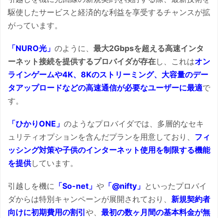
駆使したサービスと経済的な利益を享受するチャンスが拡
がっています。
「NURO光」
のように、
最大2Gbpsを超える高速インタ
ーネット接続を提供するプロバイダが存在
し、これは
オン
ラインゲームや4K、8Kのストリーミング、大容量のデー
タアップロードなどの高速通信が必要なユーザーに最適
で
す。
「ひかりONE」
のようなプロバイダでは、多層的なセキ
ュリティオプションを含んだプランを用意しており、
フィ
ッシング対策や子供のインターネット使用を制限する機能
を提供
しています。
引越しを機に
「So-net」
や
「@nifty」
といったプロバイ
ダからは特別キャンペーンが展開されており、
新規契約者
向けに初期費用の割引
や、
最初の数ヶ月間の基本料金が無