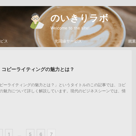
のいきりラボ
Welcome to the site!
ビス
光回線サービス
就業
！コピーライティングの魅力とは？
ピーライティングの魅力とは？」というタイトルのこの記事では、コピ
の魅力について詳しく解説しています。現代のビジネスシーンでは、情
1
…
5
6
7